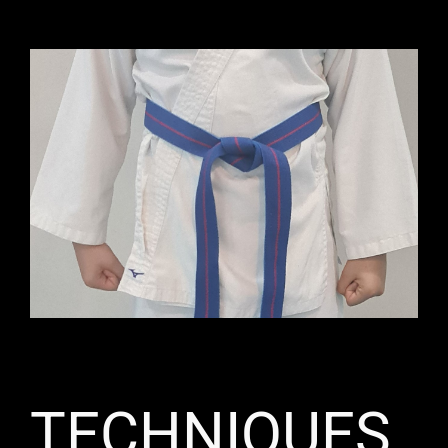
BodyK
Karaté
Tarifs & horaires
Contact
Informations
TECHNIQUES