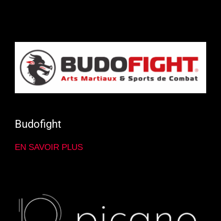
BodyK
Karaté
Tarifs & horaires
Contact
Budofight
Informations
EN SAVOIR PLUS