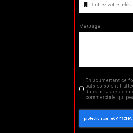
Message
En soumettant ce fo
saisies soient tra
dans le cadre de ma
commerciale qui peu