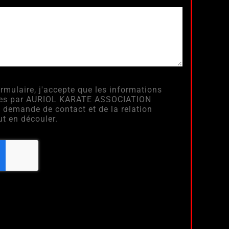
rmulaire, j'accepte que les informations
itées par AURIOL KARATE ASSOCIATION
 demande de contact et de la relation
t en découler.