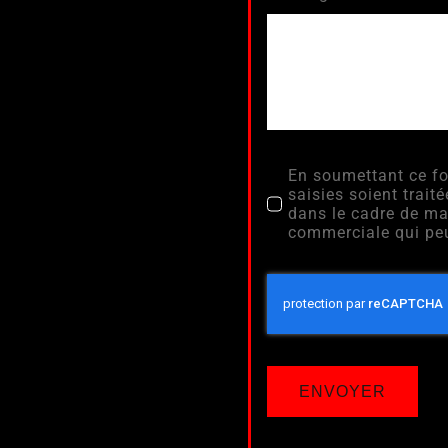
En soumettant ce fo
saisies soient tra
dans le cadre de ma
commerciale qui peu
ENVOYER