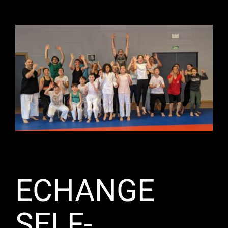
BodyK
Karaté
Tarifs & horaires
Contact
Informations
ECHANGE
SELF-