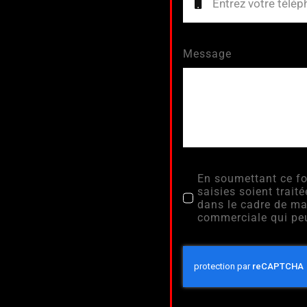
Message
En soumettant ce fo
saisies soient tra
dans le cadre de ma
commerciale qui peu