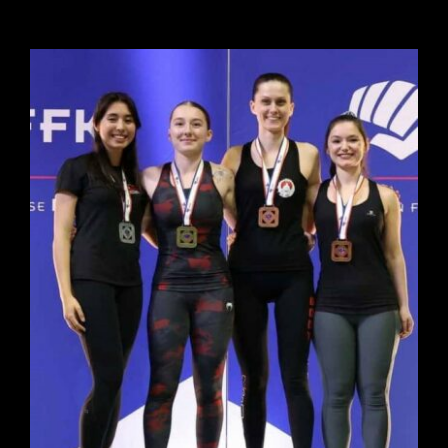
BodyK
Karaté
Tarifs & horaires
Contact
Informations